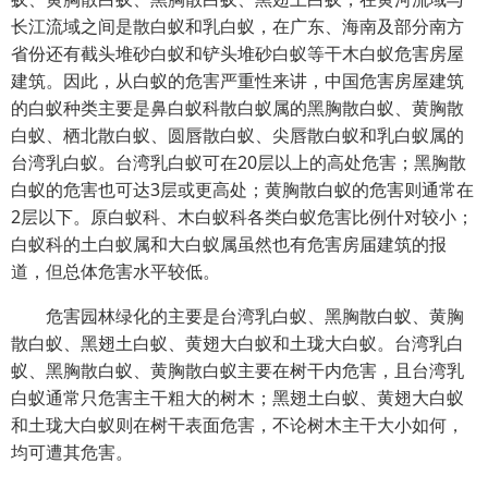
长江流域之间是散白蚁和乳白蚁，在广东、海南及部分南方
省份还有截头堆砂白蚁和铲头堆砂白蚁等干木白蚁危害房屋
建筑。因此，从白蚁的危害严重性来讲，中国危害房屋建筑
的白蚁种类主要是鼻白蚁科散白蚁属的黑胸散白蚁、黄胸散
白蚁、栖北散白蚁、圆唇散白蚁、尖唇散白蚁和乳白蚁属的
台湾乳白蚁。台湾乳白蚁可在20层以上的高处危害；黑胸散
白蚁的危害也可达3层或更高处；黄胸散白蚁的危害则通常在
2层以下。原白蚁科、木白蚁科各类白蚁危害比例什对较小；
白蚁科的土白蚁属和大白蚁属虽然也有危害房届建筑的报
道，但总体危害水平较低。
危害园林绿化的主要是台湾乳白蚁、黑胸散白蚁、黄胸
散白蚁、黑翅土白蚁、黄翅大白蚁和土珑大白蚁。台湾乳白
蚁、黑胸散白蚁、黄胸散白蚁主要在树干内危害，且台湾乳
白蚁通常只危害主干粗大的树木；黑翅土白蚁、黄翅大白蚁
和土珑大白蚁则在树干表面危害，不论树木主干大小如何，
均可遭其危害。