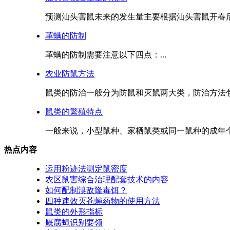
预测汕头害鼠未来的发生量主要根据汕头害鼠开春后
革螨的防制
革螨的防制需要注意以下四点：...
农业防鼠方法
鼠类的防治一般分为防鼠和灭鼠两大类，防治方法包
鼠类的繁殖特点
一般来说，小型鼠种、家栖鼠类或同一鼠种的成年个
热点内容
运用粉迹法测定鼠密度
农区鼠害综合治理配套技术的内容
如何配制溴敌隆毒饵？
四种速效灭苍蝇药物的使用方法
鼠类的外形指标
厩腐蝇识别要领