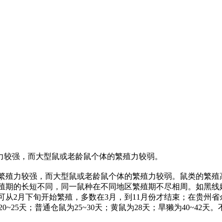
力较强，而大型鼠或老龄鼠个体的繁殖力较弱。
殖力较强，而大型鼠或老龄鼠个体的繁殖力较弱。鼠类的繁殖
殖期的长短不同，同一鼠种在不同地区繁殖期不尽相周。如黑线姬
从2月下旬开始繁殖，多数在3月，到11月份才结束；在贵州省
为20~25天；普通仓鼠为25~30天；黄鼠为28天；旱獭为40~