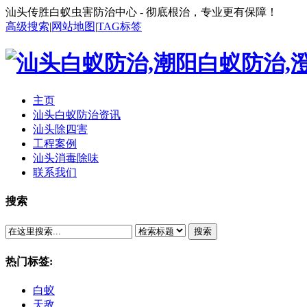
汕头传胜白蚁虫害防治中心 - 彻底根治，专业更有保障！
高级搜索
|
网站地图
|
TAG标签
主页
汕头白蚁防治资讯
汕头除四害
工程案例
汕头消毒除味
联系我们
搜索
搜索
热门标签:
白蚁
天敌