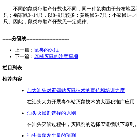
不同的鼠类每胎产仔数也不同，同一种鼠类由于分布地区不同，
只；褐家鼠3~14只，以8~9只较多；黄胸鼠5~7只；小家鼠1~1
只。因此，鼠类每胎产仔数无一定规律。
------分隔线----------------------------
上一篇：
鼠类的休眠
下一篇：
器械灭鼠的注意事项
栏目列表
推荐内容
加大汕头对毒饵站灭鼠技术的宣传和培训力度
在汕头大力开展毒饵站灭鼠技术的大面积推广应用，
汕头灭鼠剂选择的原则
在汕头灭鼠过程中，灭鼠剂的选择应遵循以下原则。.
汕头害鼠发生量的预测