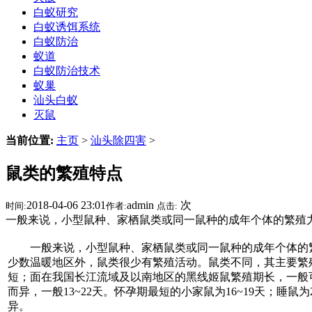
白蚁研究
白蚁诱饵系统
白蚁防治
蚁道
白蚁防治技术
蚁巢
汕头白蚁
灭鼠
当前位置:
主页
>
汕头除四害
>
鼠类的繁殖特点
2018-04-06 23:01
admin
次
时间:
作者:
点击:
一般来说，小型鼠种、家栖鼠类或同一鼠种的成年个体的繁殖
一般来说，小型鼠种、家栖鼠类或同一鼠种的成年个体的繁
少数温暖地区外，鼠类很少有繁殖活动。鼠类不同，其主要繁
短；面在我国长江流域及以南地区的黑线姬鼠繁殖期长，一般可
而异，一般13~22天。怀孕期最短的小家鼠为16~19天；睡鼠
异。