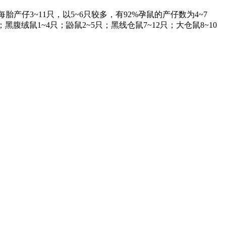
~11只，以5~6只较多，有92%孕鼠的产仔数为4~7
；黑腹绒鼠1~4只；鼢鼠2~5只；黑线仓鼠7~12只；大仓鼠8~10