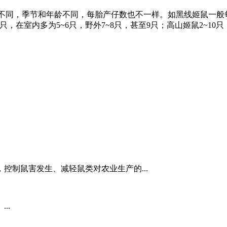
季节和年龄不同，每胎产仔数也不一样。如黑线姬鼠一般每胎产仔3
4只，在室内多为5~6只，野外7~8只，甚至9只；高山姬鼠2~10只
控制鼠害发生、减轻鼠类对农业生产的...
..