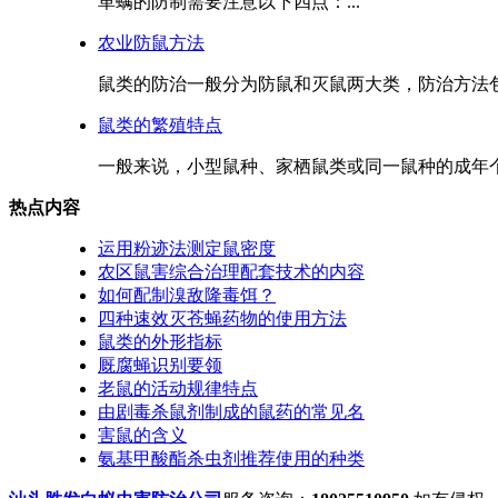
革螨的防制需要注意以下四点：...
农业防鼠方法
鼠类的防治一般分为防鼠和灭鼠两大类，防治方法包
鼠类的繁殖特点
一般来说，小型鼠种、家栖鼠类或同一鼠种的成年个
热点内容
运用粉迹法测定鼠密度
农区鼠害综合治理配套技术的内容
如何配制溴敌隆毒饵？
四种速效灭苍蝇药物的使用方法
鼠类的外形指标
厩腐蝇识别要领
老鼠的活动规律特点
由剧毒杀鼠剂制成的鼠药的常见名
害鼠的含义
氨基甲酸酯杀虫剂推荐使用的种类