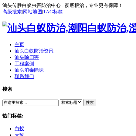
汕头传胜白蚁虫害防治中心 - 彻底根治，专业更有保障！
高级搜索
|
网站地图
|
TAG标签
主页
汕头白蚁防治资讯
汕头除四害
工程案例
汕头消毒除味
联系我们
搜索
搜索
热门标签:
白蚁
天敌