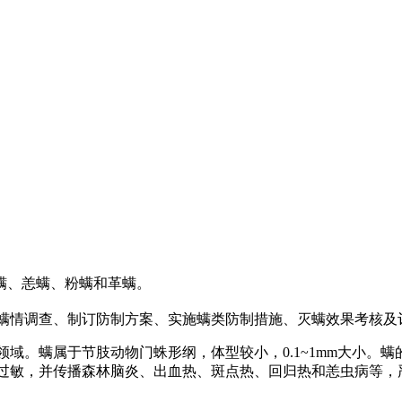
螨、恙螨、粉螨和革螨。
情调查、制订防制方案、实施螨类防制措施、灭螨效果考核及
。螨属于节肢动物门蛛形纲，体型较小，0.1~1mm大小。
过敏，并传播森林脑炎、出血热、斑点热、回归热和恙虫病等，