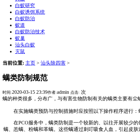
白蚁研究
白蚁诱饵系统
白蚁防治
蚁道
白蚁防治技术
蚁巢
汕头白蚁
灭鼠
当前位置:
主页
>
汕头除四害
>
螨类防制规范
2020-03-15 23:39
admin
次
时间:
作者:
点击:
螨的种类很多，分布广，与有害生物防制有关的螨类主要有尘
在实施螨类预防与控制措施时应按照以下操作程序进行：螨
在PCO服务中，螨类防制是一个较新的、以往开展较少的领域
螨、恙螨、粉螨和革螨。这些螨通过刺叮吸食人血，引起皮肤